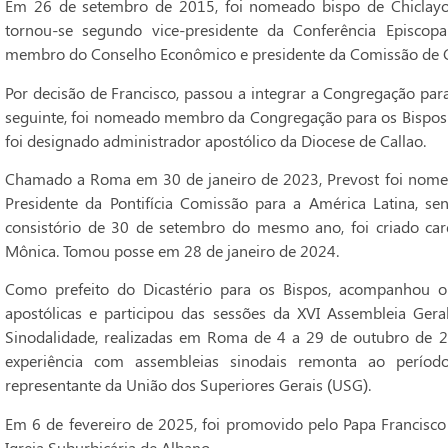
Em 26 de setembro de 2015, foi nomeado bispo de Chiclayo
tornou-se segundo vice-presidente da Conferência Episco
membro do Conselho Econômico e presidente da Comissão de C
Por decisão de Francisco, passou a integrar a Congregação par
seguinte, foi nomeado membro da Congregação para os Bispos 
foi designado administrador apostólico da Diocese de Callao.
Chamado a Roma em 30 de janeiro de 2023, Prevost foi nomead
Presidente da Pontifícia Comissão para a América Latina, s
consistório de 30 de setembro do mesmo ano, foi criado card
Mônica. Tomou posse em 28 de janeiro de 2024.
Como prefeito do Dicastério para os Bispos, acompanhou o
apostólicas e participou das sessões da XVI Assembleia Ger
Sinodalidade, realizadas em Roma de 4 a 29 de outubro de 
experiência com assembleias sinodais remonta ao períod
representante da União dos Superiores Gerais (USG).
Em 6 de fevereiro de 2025, foi promovido pelo Papa Francisco
Igreja Suburbicária de Albano.