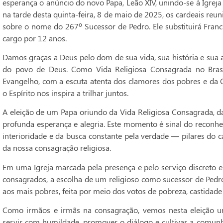
esperança o anúncio do novo Papa, Leão XIV, unindo-se à Igrej
na tarde desta quinta-feira, 8 de maio de 2025, os cardeais r
sobre o nome do 267º Sucessor de Pedro. Ele substituirá Franci
cargo por 12 anos.
Damos graças a Deus pelo dom de sua vida, sua história e sua
do povo de Deus. Como Vida Religiosa Consagrada no Bra
Evangelho, com a escuta atenta dos clamores dos pobres e d
o Espírito nos inspira a trilhar juntos.
A eleição de um Papa oriundo da Vida Religiosa Consagrada, 
profunda esperança e alegria. Este momento é sinal do reconhe
interioridade e da busca constante pela verdade — pilares do
da nossa consagração religiosa.
Em uma Igreja marcada pela presença e pelo serviço discreto e
consagrados, a escolha de um religioso como sucessor de Pedro
aos mais pobres, feita por meio dos votos de pobreza, castidade
Como irmãos e irmãs na consagração, vemos nesta eleição 
servir com humildade, promover o diálogo e cultivar a comunh