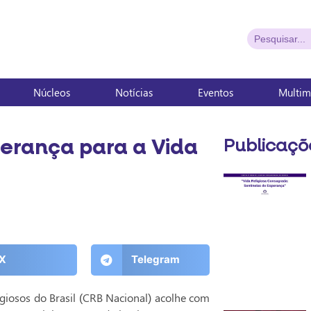
Núcleos
Notícias
Eventos
Multim
perança para a Vida
Publicaçõ
X
Telegram
giosos do Brasil (CRB Nacional) acolhe com