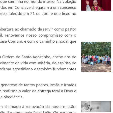
a que caminha no mundo inteiro. Na votação
eunidos em Conclave chegaram a um consenso
sco, falecido em 21 de abril e que ficou no
 abertura ao chamado de servir como pastor
sil, renovamos nosso compromisso com o
a Casa Comum, e com o caminho sinodal que
da Ordem de Santo Agostinho, enche-nos de
cimento da vida comunitária, do espírito de
 carisma agostiniano e também fundamentos
 generoso de tantos padres, irmãs e irmãos
 reafirma o valor da entrega total a Deus e
 e obediência.
um chamado à renovação da nossa missão:
ão. Rezamos pelo Papa Leão XIV, para que,