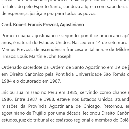
fortalecido pelo Espírito Santo, conduza a Igreja com sabedoria
de esperança, justiça e paz para todos os povos.
Card. Robert Francis Prevost, Agostiniano
Primeiro papa agostiniano e segundo pontífice americano após
anos, é natural do Estados Unidos. Nasceu em 14 de setembro de
Marius Prevost, de ascendência francesa e italiana, e de Mild
irmãos: Louis Martín e John Joseph.
Ordenado sacerdote da Ordem de Santo Agostinho em 19 de j
em Direito Canônico pela Pontifícia Universidade São Tomás d
1984 e o doutorado em 1987.
Iniciou sua missão no Peru em 1985, servindo como chanceler 
1986. Entre 1987 e 1988, esteve nos Estados Unidos, atuan
missões da Província Agostiniana de Chicago. Retornou, e
agostiniano de Trujillo por uma década, lecionou Direito Canôn
estudos, juiz do tribunal eclesiástico regional e membro do Colég